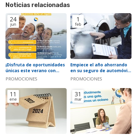
Noticias relacionadas
24
1
jun
feb
¡Disfruta de oportunidades
Empiece el año ahorrando
únicas este verano con
en su seguro de automóvil:
nuestra aseguradora!
¡súper oferta auto 2024!
PROMOCIONES
PROMOCIONES
11
31
ene
mar