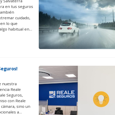
y Salvaterra
ra en tus seguros
 también
xtremar cuidado,
 en lo que
 algo habitual en
estimar el
le Seguros!
e nuestra
encia Reale
ale Seguros,
miso con Reale
 cámara, sino un
pcionales a