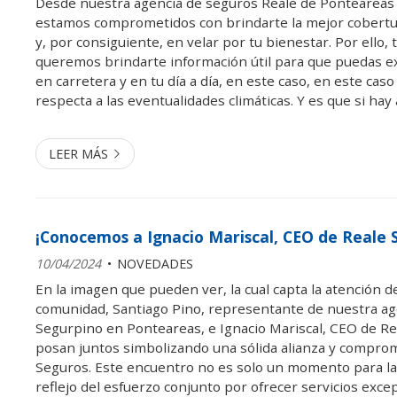
Desde nuestra agencia de seguros Reale de Ponteareas 
estamos comprometidos con brindarte la mejor cobertu
y, por consiguiente, en velar por tu bienestar. Por ello,
queremos brindarte información útil para que puedas e
en carretera y en tu día a día, en este caso, en este caso
respecta a las eventualidades climáticas. Y es que si hay
Galicia son las borrascas, pero no por ello debemos sub
impacto que puede...
LEER MÁS
¡Conocemos a Ignacio Mariscal, CEO de Rea
10/04/2024
NOVEDADES
En la imagen que pueden ver, la cual capta la atención d
comunidad, Santiago Pino, representante de nuestra ag
Segurpino en Ponteareas, e Ignacio Mariscal, CEO de Re
posan juntos simbolizando una sólida alianza y compro
Seguros. Este encuentro no es solo un momento para la
reflejo del esfuerzo conjunto por ofrecer servicios exce