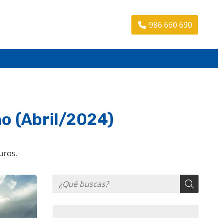
986 660 690
no (Abril/2024)
uros.