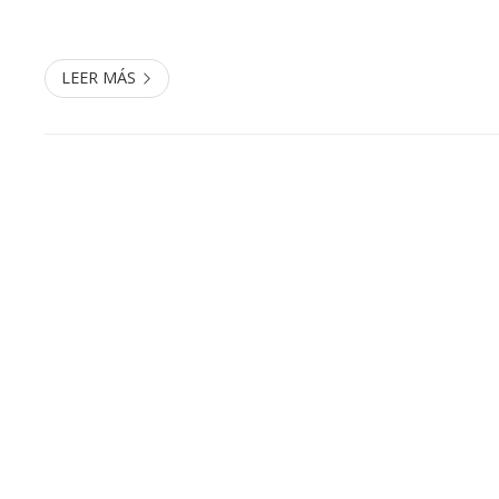
nuestros clientes. Desde Reale Segurpino, agencia de seguros en
Ponteareas y Salvaterra do Mi...
LEER MÁS