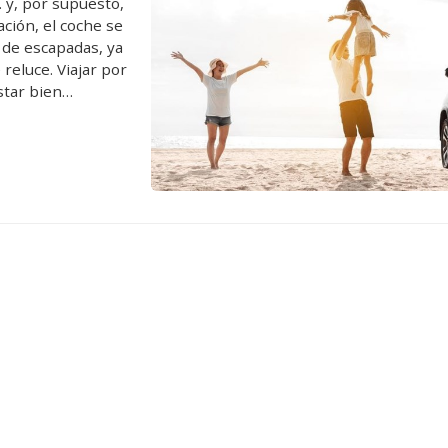
… y, por supuesto,
ación, el coche se
 de escapadas, ya
reluce. Viajar por
star bien
en este ar...