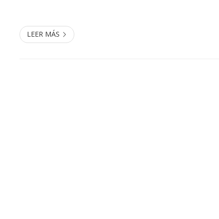
nuestros clientes descuentos en la contratación de algú
En nue...
LEER MÁS