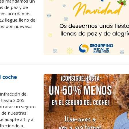
s les mandamos un
as de paz y de
 nos acordamos
 llegue lleno de
dos por nuevas
 importante que
l coche
infracción de
 hasta 3.005
ntratar un seguro
a de nuestras
 adapte a ti y a
freciendo a