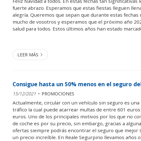
Feliz Navidad a todos. En estas fechas tan significativa
fuerte abrazo. Esperamos que estas fiestas lleguen llen
alegría. Queremos que sepan que durante estas fechas
mucho de vosotros y esperamos que el próximo año 2022
salud para todos. Estos últimos años han estado marca
olas pandémicas y momentos complicados por lo que es
nos encontr...
LEER MÁS
Consigue hasta un 50% menos en el seguro de
15/12/2021
PROMOCIONES
Actualmente, circular con un vehículo sin seguro es una 
tráfico la cual puede acarrear multas de entre 601 euros
euros. Uno de los principales motivos por los que no co
de coche es por su precio, sin embargo, gracias a algun
ofertas siempre podrás encontrar el seguro que mejor se
un precio increíble. En Reale Segurpino llevamos años o