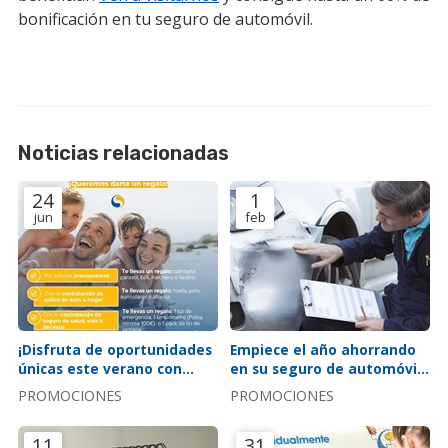
bonificación en tu seguro de automóvil.
Noticias relacionadas
24
1
jun
feb
¡Disfruta de oportunidades
Empiece el año ahorrando
únicas este verano con
en su seguro de automóvil:
nuestra aseguradora!
¡súper oferta auto 2024!
PROMOCIONES
PROMOCIONES
11
31