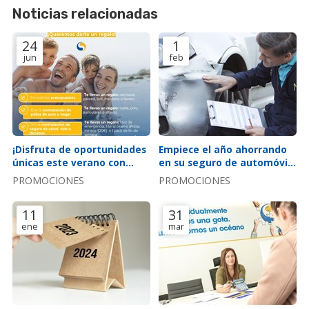
Noticias relacionadas
24
1
jun
feb
¡Disfruta de oportunidades
Empiece el año ahorrando
únicas este verano con
en su seguro de automóvil:
nuestra aseguradora!
¡súper oferta auto 2024!
PROMOCIONES
PROMOCIONES
11
31
ene
mar