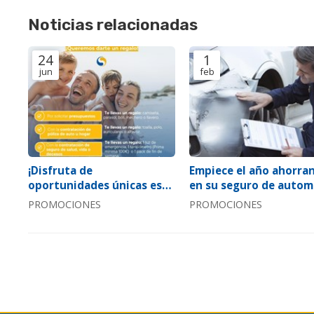
Noticias relacionadas
24
1
jun
feb
¡Disfruta de
Empiece el año ahorra
oportunidades únicas este
en su seguro de automó
verano con nuestra
¡súper oferta auto 202
PROMOCIONES
PROMOCIONES
aseguradora!