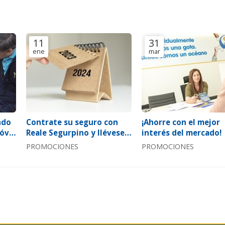
11
31
ene
mar
ndo
Contrate su seguro con
¡Ahorre con el mejor
vil:
Reale Segurpino y llévese
interés del mercado!
4!
un calendario de 2024
PROMOCIONES
PROMOCIONES