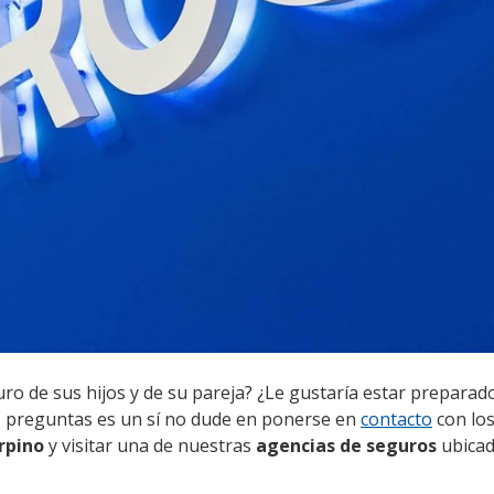
uro de sus hijos y de su pareja? ¿Le gustaría estar preparad
as preguntas es un sí no dude en ponerse en
contacto
con lo
rpino
y visitar una de nuestras
agencias de seguros
ubicad