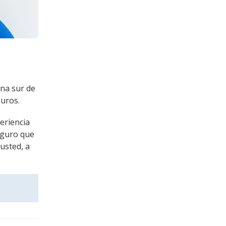
na sur de
guros.
eriencia
eguro que
usted, a