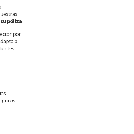
e
nuestras
su póliza
.
ector por
adapta a
lientes
las
seguros