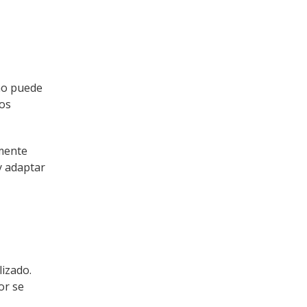
no puede
os
lmente
y adaptar
lizado.
or se