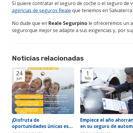
Si quiere contratar el seguro de coche o el seguro de v
agencias de seguros Reale
que tenemos en Salvaterra
No dude que en
Reale Segurpino
le ofreceremos un a
seguro que mejor se adapte a sus exigencias y, por sup
Noticias relacionadas
24
1
jun
feb
¡Disfruta de
Empiece el año ahorra
oportunidades únicas este
en su seguro de automó
verano con nuestra
¡súper oferta auto 202