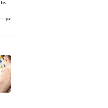
 las
e aquel