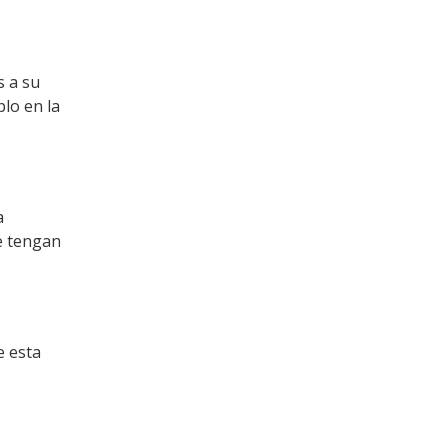
s a su
lo en la
a
e tengan
e esta