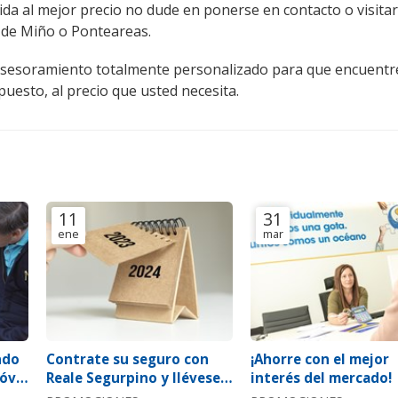
ida al mejor precio no dude en ponerse en contacto o visitar
 de Miño o Ponteareas.
sesoramiento totalmente personalizado para que encuentr
uesto, al precio que usted necesita.
11
31
ene
mar
ndo
Contrate su seguro con
¡Ahorre con el mejor
vil:
Reale Segurpino y llévese
interés del mercado!
4!
un calendario de 2024