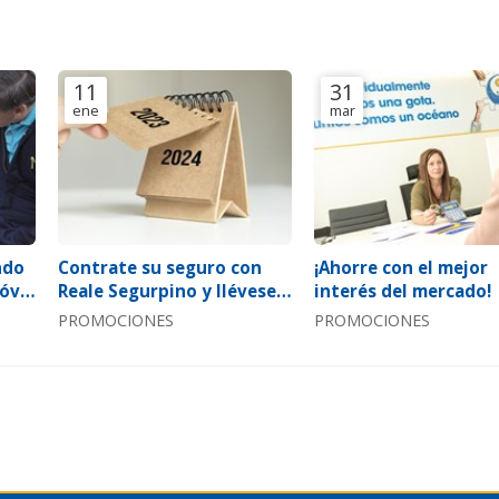
11
31
ene
mar
ndo
Contrate su seguro con
¡Ahorre con el mejor
vil:
Reale Segurpino y llévese
interés del mercado!
4!
un calendario de 2024
PROMOCIONES
PROMOCIONES