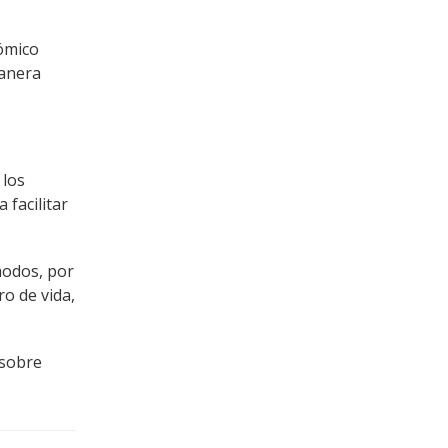
nómico
manera
 los
facilitar
modos, por
o de vida,
 sobre