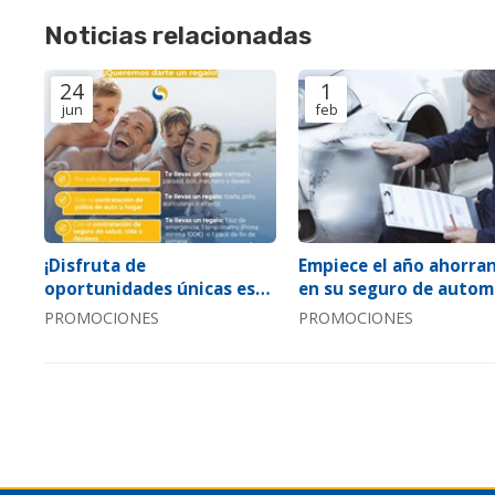
Noticias relacionadas
24
1
jun
feb
¡Disfruta de
Empiece el año ahorra
oportunidades únicas este
en su seguro de automó
verano con nuestra
¡súper oferta auto 202
PROMOCIONES
PROMOCIONES
aseguradora!