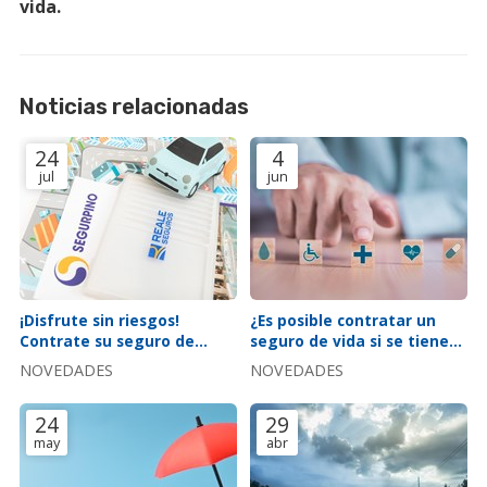
vida.
Noticias relacionadas
24
4
jul
jun
¡Disfrute sin riesgos!
¿Es posible contratar un
Contrate su seguro de
seguro de vida si se tiene
coche con nosotros
una enfermedad?
NOVEDADES
NOVEDADES
24
29
may
abr