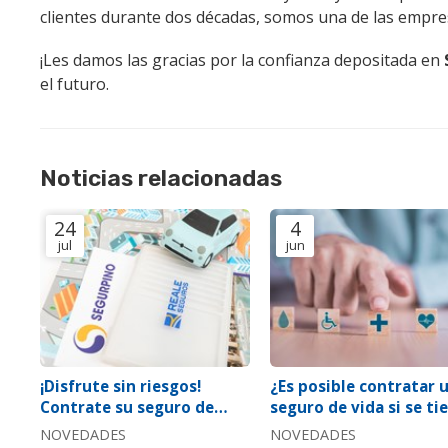
clientes durante dos décadas, somos una de las empres
¡Les damos las gracias por la confianza depositada en
el futuro.
Noticias relacionadas
24
4
jul
jun
¡Disfrute sin riesgos!
¿Es posible contratar 
Contrate su seguro de
seguro de vida si se ti
coche con nosotros
una enfermedad?
NOVEDADES
NOVEDADES