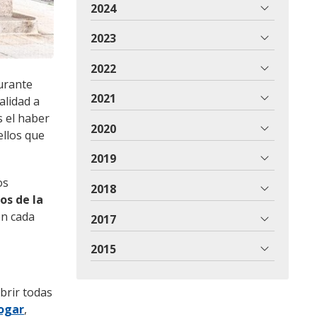
2024
2023
2022
urante
2021
alidad a
s el haber
2020
ellos que
2019
os
2018
os de la
en cada
2017
2015
brir todas
ogar
,