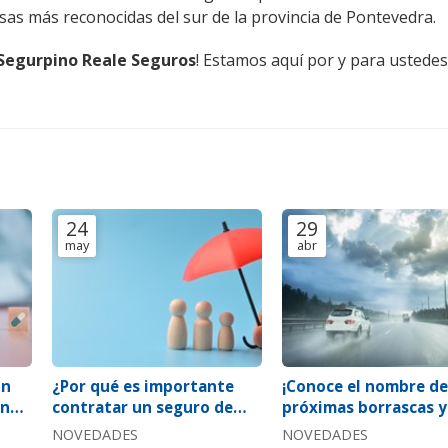
as más reconocidas del sur de la provincia de Pontevedra.
Segurpino Reale Seguros
! Estamos aquí por y para ustedes
24
29
may
abr
un
¿Por qué es importante
¡Conoce el nombre de
ene
contratar un seguro de
próximas borrascas y
vida?
en precaución al vol
NOVEDADES
NOVEDADES