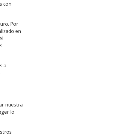
s con
turo. Por
lizado en
el
us
s a
s
tar nuestra
eger lo
estros