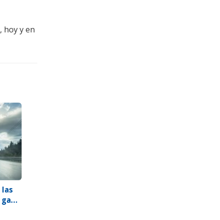
, hoy y en
 las
 gana
ante