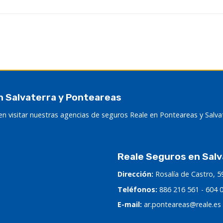
con nosotros!
n Salvaterra y Ponteareas
n visitar nuestras agencias de seguros Reale en Ponteareas y Salva
Reale Seguros en Salv
Dirección:
Rosalía de Castro, 5
Teléfonos:
886 216 561
-
604 
E-mail:
ar.ponteareas@reale.es