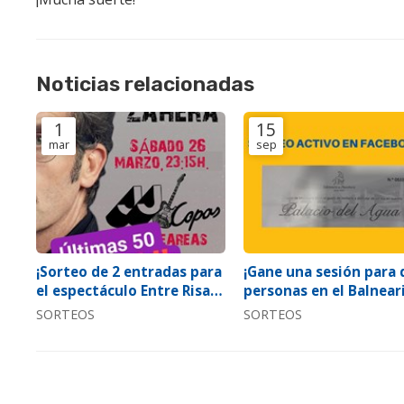
Noticias relacionadas
1
15
mar
sep
¡Sorteo de 2 entradas para
¡Gane una sesión para 
el espectáculo Entre Risas
personas en el Balnear
con Luís Zahera!
de Mondariz!
SORTEOS
SORTEOS