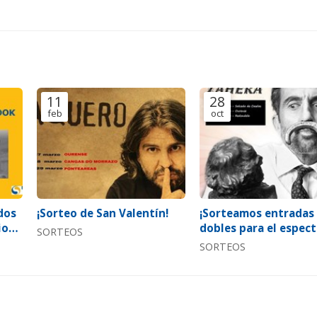
11
28
feb
oct
dos
¡Sorteo de San Valentín!
¡Sorteamos entradas
io
dobles para el espec
SORTEOS
de Luis Zahera "Histo
SORTEOS
Histerias"!