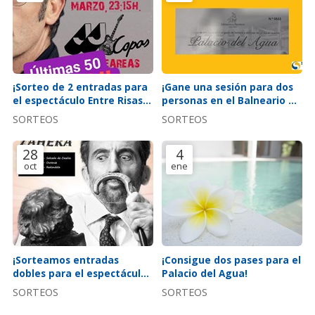
¡Sorteo de 2 entradas para
¡Gane una sesión para dos
el espectáculo Entre Risas
personas en el Balneario de
con Luís Zahera!
Mondariz!
SORTEOS
SORTEOS
28
4
oct
ene
¡Sorteamos entradas
¡Consigue dos pases para el
dobles para el espectáculo
Palacio del Agua!
de Luis Zahera "Historias e
SORTEOS
SORTEOS
Histerias"!