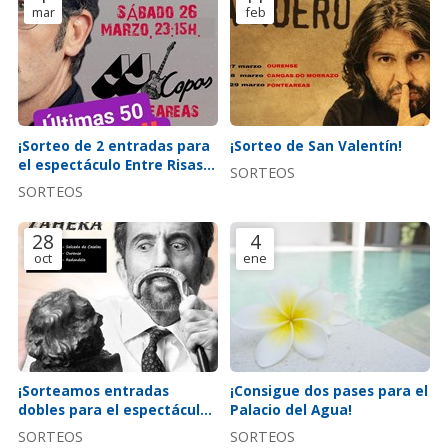
mar
feb
¡Sorteo de 2 entradas para
¡Sorteo de San Valentín!
el espectáculo Entre Risas
SORTEOS
con Luís Zahera!
SORTEOS
28
4
oct
ene
¡Sorteamos entradas
¡Consigue dos pases para el
dobles para el espectáculo
Palacio del Agua!
de Luis Zahera "Historias e
SORTEOS
SORTEOS
Histerias"!