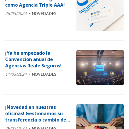
como Agencia Triple AAA!
26/03/2024
NOVEDADES
¡Ya ha empezado la
Convención anual de
Agencias Reale Seguros!
11/03/2024
NOVEDADES
¡Novedad en nuestras
oficinas! Gestionamos su
transferencia o cambio de
titularidad de su vehículo
29/02/2024
NOVEDADES