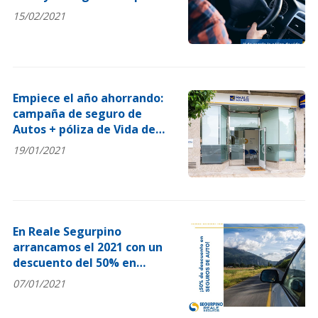
de vida individual para el
15/02/2021
conductor
Empiece el año ahorrando:
campaña de seguro de
Autos + póliza de Vida de
regalo
19/01/2021
En Reale Segurpino
arrancamos el 2021 con un
descuento del 50% en
Seguro de Autos
07/01/2021